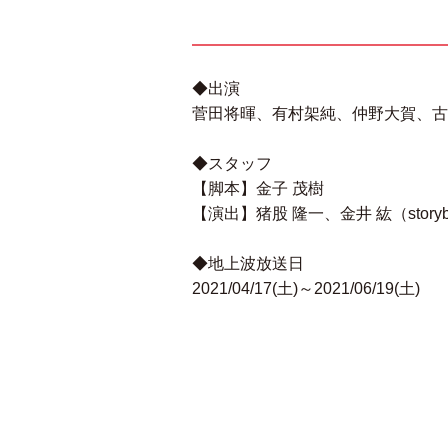
◆出演
菅田将暉、有村架純、仲野大賀、古
◆スタッフ
【脚本】金子 茂樹
【演出】猪股 隆一、金井 紘（stor
◆地上波放送日
2021/04/17(土)～2021/06/19(土)