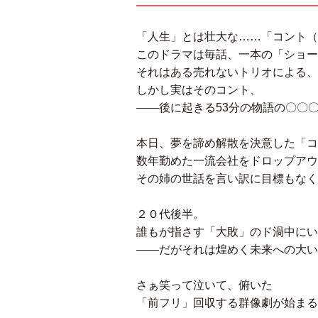
「人生」とは壮大な……「コント（
このドラマは毎話、一本の「ショー
それはある売れないトリオによる、
しかし実はそのコント、
――後に起きる53分の物語の〇〇
本日、夢を諦め解散を決意した「コ
数年勤めた一流会社をドロップアウ
その姉の世話を言い訳に目標もなく
２０代後半。
誰もが指さす「大敗」のド渦中にい
――だがそれは煌めく未来への大い
さぁ笑って泣いて、俯いた
「前フリ」回収する群像劇が始まる