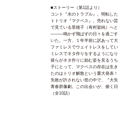
■ストーリー（第1話より）
コント『水のトラブル』。明転した
トトリオ『マクベス』。売れない芸
で見ている里穂子（有村架純）へと
―――鳴かず飛ばずの日々を過ごす
いた。一方、１年半前に訳あって大
ファミレスでウェイトレスをしてい
ミレスでネタ作りをするようになり
彼らがネタ作りに励む姿を見るうち
子にとって、マクベスの存在は生き
たのはトリオ解散という重大発表！
失敗が許されない世の中で、『大失
青春群像劇。この出会いが、俯く日
（全10話）