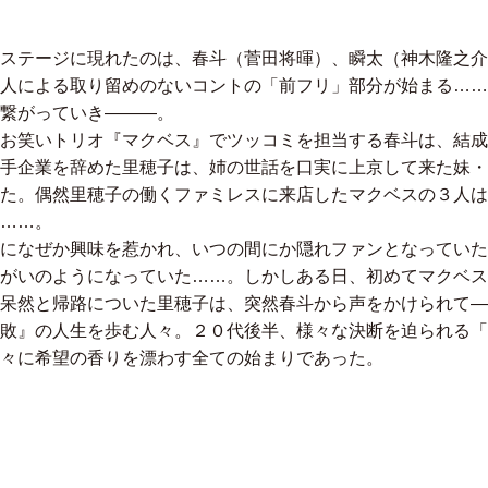
ステージに現れたのは、春斗（菅田将暉）、瞬太（神木隆之介
人による取り留めのないコントの「前フリ」部分が始まる……
繋がっていき―――。
お笑いトリオ『マクベス』でツッコミを担当する春斗は、結成
手企業を辞めた里穂子は、姉の世話を口実に上京して来た妹・
た。偶然里穂子の働くファミレスに来店したマクベスの３人は
……。
になぜか興味を惹かれ、いつの間にか隠れファンとなっていた
がいのようになっていた……。しかしある日、初めてマクベス
呆然と帰路についた里穂子は、突然春斗から声をかけられて―
敗』の人生を歩む人々。２０代後半、様々な決断を迫られる「
々に希望の香りを漂わす全ての始まりであった。