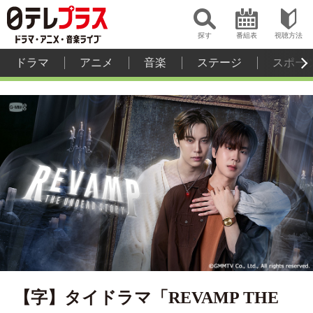
探す
番組表
視聴方法
ドラマ
アニメ
音楽
ステージ
スポー
【字】タイドラマ「REVAMP THE