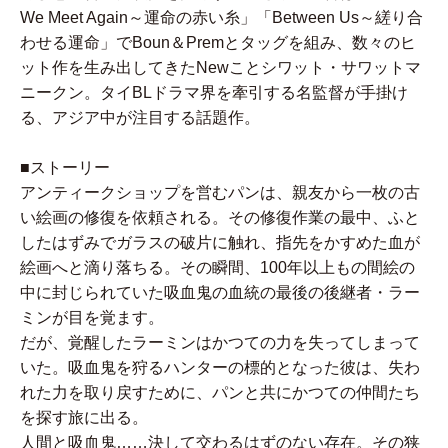
We Meet Again～運命の赤い糸」「Between Us～縒り合
わせる運命」でBoun＆Premとタッグを組み、数々のヒ
ット作を生み出してきたNewことシワット・サワットマ
ニークン。タイBLドラマ界を牽引する名監督が手掛け
る、アジア中が注目する話題作。
■ストーリー
アンティークショップを営むパンは、親友から一枚の古
い絵画の修復を依頼される。その修復作業の最中、ふと
したはずみでガラスの破片に触れ、指先をかすめた血が
絵画へと滴り落ちる。その瞬間、100年以上もの間絵の
中に封じられていた吸血鬼の血統の最後の後継者・ラー
ミンが目を覚ます。
だが、覚醒したラーミンはかつての力を失ってしまって
いた。吸血鬼を狩るハンターの標的となった彼は、失わ
れた力を取り戻すために、パンと共にかつての仲間たち
を探す旅に出る。
人間と吸血鬼……決して交わるはずのない存在。その狭