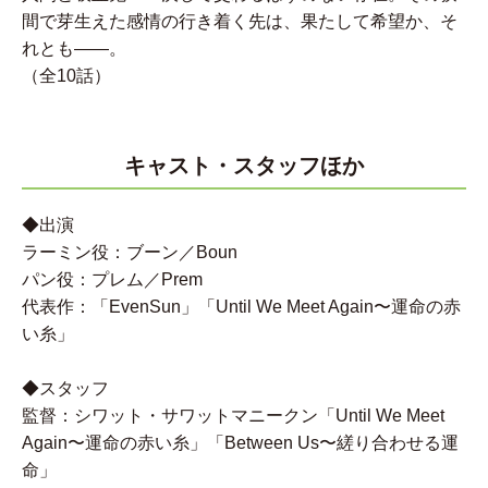
間で芽生えた感情の行き着く先は、果たして希望か、そ
れとも――。
（全10話）
キャスト・スタッフほか
◆出演
ラーミン役：ブーン／Boun
パン役：プレム／Prem
代表作：「EvenSun」「Until We Meet Again〜運命の赤
い糸」
◆スタッフ
監督：シワット・サワットマニークン「Until We Meet
Again〜運命の赤い糸」「Between Us〜縒り合わせる運
命」