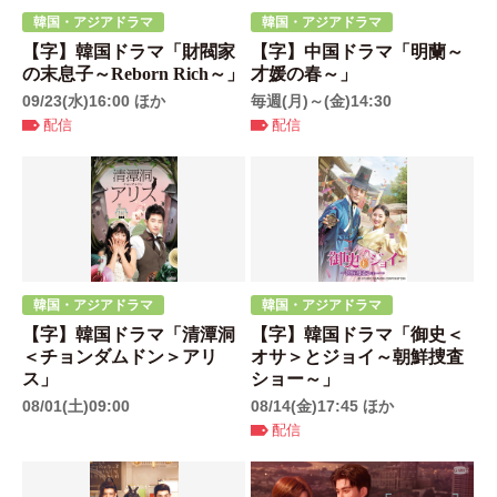
韓国・アジアドラマ
韓国・アジアドラマ
【字】韓国ドラマ「財閥家
【字】中国ドラマ「明蘭～
の末息子～Reborn Rich～」
才媛の春～」
09/23(水)16:00 ほか
毎週(月)～(金)14:30
配信
配信
韓国・アジアドラマ
韓国・アジアドラマ
【字】韓国ドラマ「清潭洞
【字】韓国ドラマ「御史＜
＜チョンダムドン＞アリ
オサ＞とジョイ～朝鮮捜査
ス」
ショー～」
08/01(土)09:00
08/14(金)17:45 ほか
配信