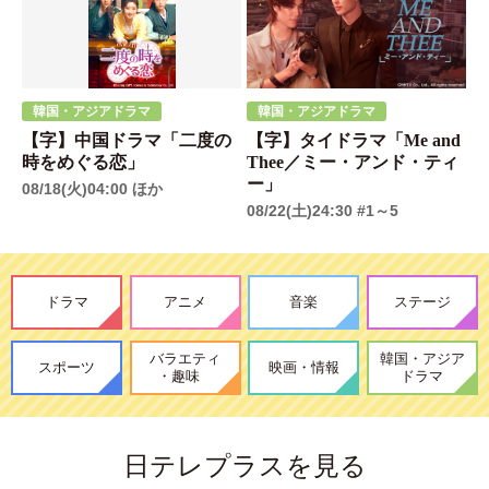
韓国・アジアドラマ
韓国・アジアドラマ
【字】中国ドラマ「二度の
【字】タイドラマ「Me and
時をめぐる恋」
Thee／ミー・アンド・ティ
ー」
08/18(火)04:00 ほか
08/22(土)24:30 #1～5
ドラマ
アニメ
音楽
ステージ
バラエティ
韓国・アジア
スポーツ
映画・情報
・趣味
ドラマ
日テレプラスを見る