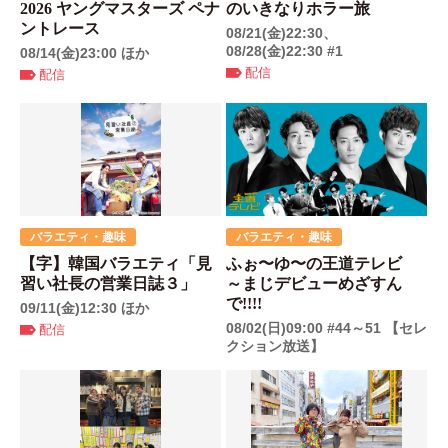
2026 ヤングマスターズ ペナ
のいきなりホラー旅
ントレース
08/21(金)22:30、
08/28(金)22:30 #1
08/14(金)23:00 ほか
配信
配信
バラエティ・趣味
バラエティ・趣味
【字】韓国バラエティ「見
ふぉ〜ゆ〜の王道テレビ
習い社長の営業日誌３」
～まじデビューめざすん
で!!!!
09/11(金)12:30 ほか
08/02(日)09:00 #44～51 【セレ
配信
クション放送】