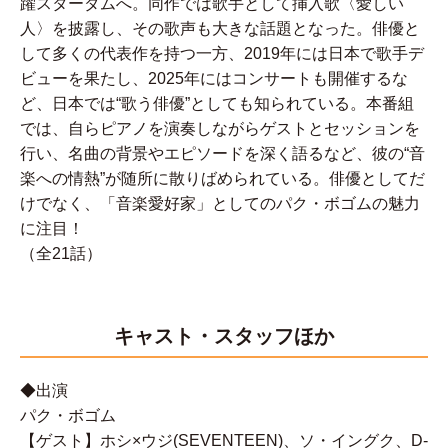
躍スターダムへ。同作では歌手として挿入歌〈愛しい
人〉を披露し、その歌声も大きな話題となった。俳優と
して多くの代表作を持つ一方、2019年には日本で歌手デ
ビューを果たし、2025年にはコンサートも開催するな
ど、日本では“歌う俳優”としても知られている。本番組
では、自らピアノを演奏しながらゲストとセッションを
行い、名曲の背景やエピソードを深く語るなど、彼の“音
楽への情熱”が随所に散りばめられている。俳優としてだ
けでなく、「音楽愛好家」としてのパク・ボゴムの魅力
に注目！
（全21話）
キャスト・スタッフほか
◆出演
パク・ボゴム
【ゲスト】ホシ×ウジ(SEVENTEEN)、ソ・イングク、D-