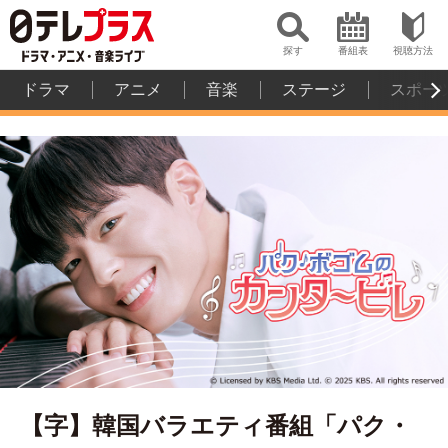
探す
番組表
視聴方法
ドラマ
アニメ
音楽
ステージ
スポー
【字】韓国バラエティ番組「パク・