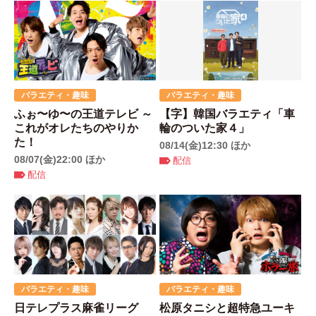
バラエティ・趣味
バラエティ・趣味
ふぉ〜ゆ〜の王道テレビ ～
【字】韓国バラエティ「車
これがオレたちのやりか
輪のついた家４」
た！
08/14(金)12:30 ほか
08/07(金)22:00 ほか
配信
配信
バラエティ・趣味
バラエティ・趣味
日テレプラス麻雀リーグ
松原タニシと超特急ユーキ