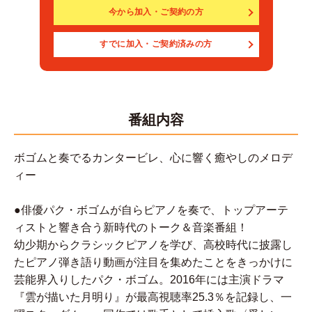
今から加入・ご契約の方
すでに加入・ご契約済みの方
番組内容
ボゴムと奏でるカンタービレ、心に響く癒やしのメロデ
ィー
●俳優パク・ボゴムが自らピアノを奏で、トップアーテ
ィストと響き合う新時代のトーク＆音楽番組！
幼少期からクラシックピアノを学び、高校時代に披露し
たピアノ弾き語り動画が注目を集めたことをきっかけに
芸能界入りしたパク・ボゴム。2016年には主演ドラマ
『雲が描いた月明り』が最高視聴率25.3％を記録し、一