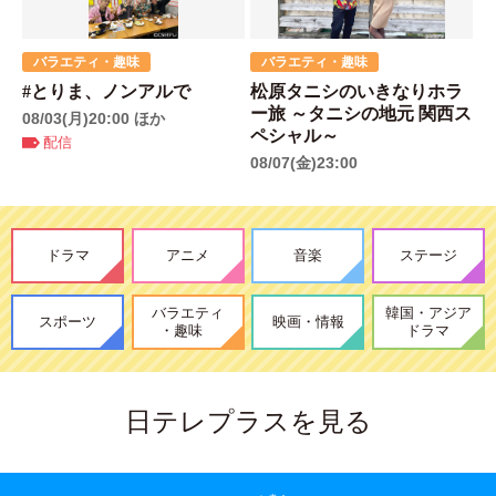
バラエティ・趣味
バラエティ・趣味
#とりま、ノンアルで
松原タニシのいきなりホラ
ー旅 ～タニシの地元 関西ス
08/03(月)20:00 ほか
ペシャル～
配信
08/07(金)23:00
ドラマ
アニメ
音楽
ステージ
バラエティ
韓国・アジア
スポーツ
映画・情報
・趣味
ドラマ
日テレプラスを見る