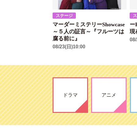
ステージ
マーダーミステリーShowcase
ー
～５人の証言～『フルーツは
現
腐る前に』
08
08/23(日)10:00
ドラマ
アニメ