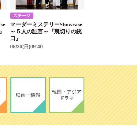
ステージ
se
マーダーミステリーShowcase
』
～５人の証言～『裏切りの銃
口』
08/30(日)09:40
ィ
韓国・アジア
映画・情報
ドラマ