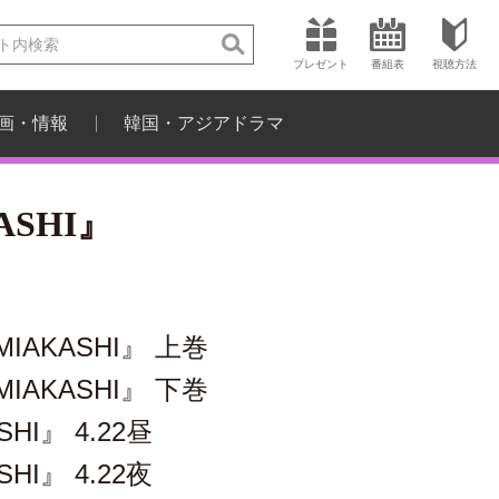
プレゼント
番組表
視聴方法
画・情報
韓国・アジアドラマ
SHI』
IAKASHI』 上巻
IAKASHI』 下巻
HI』 4.22昼
HI』 4.22夜