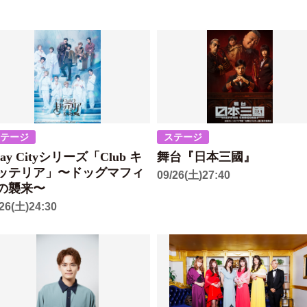
ステージ
ステージ
ray Cityシリーズ「Club キ
舞台『日本三國』
ッテリア」〜ドッグマフィ
09/26(土)27:40
の襲来〜
/26(土)24:30