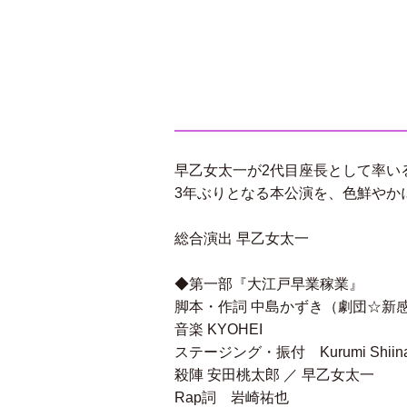
早乙女太一が2代目座長として率い
3年ぶりとなる本公演を、色鮮やか
総合演出 早乙女太一
◆第一部『大江戸早業稼業』
脚本・作詞 中島かずき（劇団☆新
音楽 KYOHEI
ステージング・振付 Kurumi Shii
殺陣 安田桃太郎 ／ 早乙女太一
Rap詞 岩崎祐也