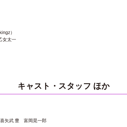
ingz）
 早乙女太一
キャスト・スタッフ ほか
喜矢武 豊 富岡晃一郎