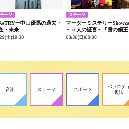
ステージ
ステージ
ReTRYー中山優馬の過去・
マーダーミステリーShowca
在・未来
～５人の証言～『雪の嬢王
/29(土)19:30
08/30(日)08:00
バラエテ
音楽
ステージ
スポーツ
・趣味