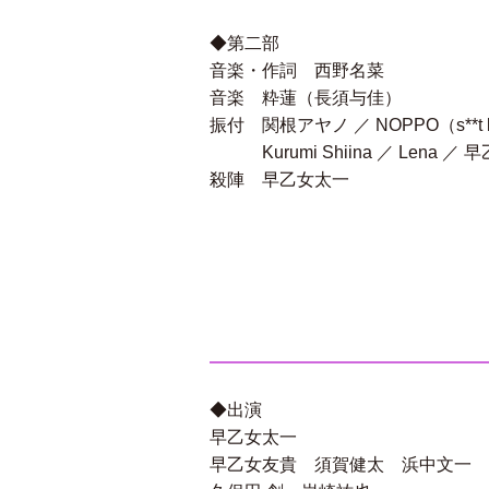
◆第二部
音楽・作詞 西野名菜
音楽 粋蓮（長須与佳）
振付 関根アヤノ ／ NOPPO（s**t k
Kurumi Shiina ／ Lena ／
殺陣 早乙女太一
◆出演
早乙女太一
早乙女友貴 須賀健太 浜中文一 