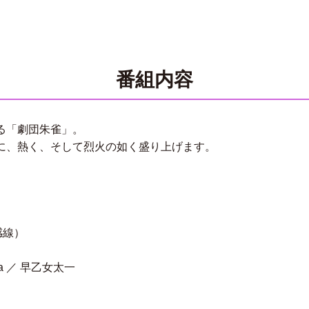
番組内容
る「劇団朱雀」。
に、熱く、そして烈火の如く盛り上げます。
感線）
na ／ 早乙女太一