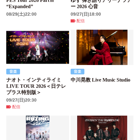
PES Tour 2026 PartⅢ
ゆず 弾き語りアリーナツア
“Expanded”
ー 2026 心音
08/29(土)22:00
09/27(日)18:00
配信
音楽
音楽
ナオト・インティライミ
中川晃教 Live Music Studio
LIVE TOUR 2026＜⽇テレ
プラス特別版＞
09/27(日)20:30
配信